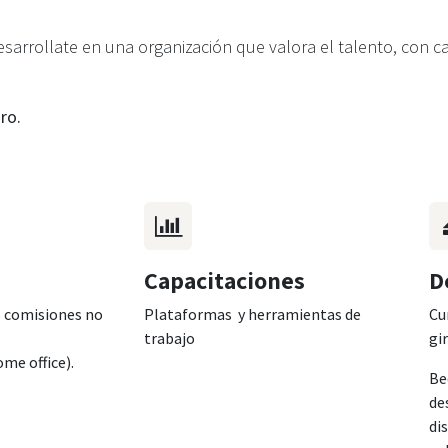
arrollate en una organización que valora el talento, con c
uro.
Capacitaciones
D
s comisiones no
Plataformas y herramientas de
Cu
trabajo
gi
me office).
Be
de
di